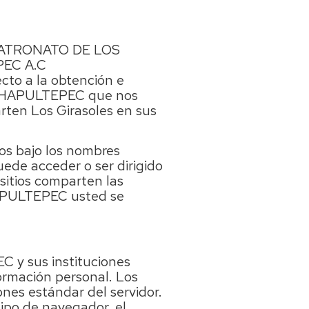
ue PATRONATO DE LOS
EC A.C
ecto a la obtención e
O CHAPULTEPEC que nos
rten Los Girasoles en sus
dos bajo los nombres
uede acceder o ser dirigido
 sitios comparten las
CHAPULTEPEC usted se
 y sus instituciones
formación personal. Los
ones estándar del servidor.
tipo de navegador, el