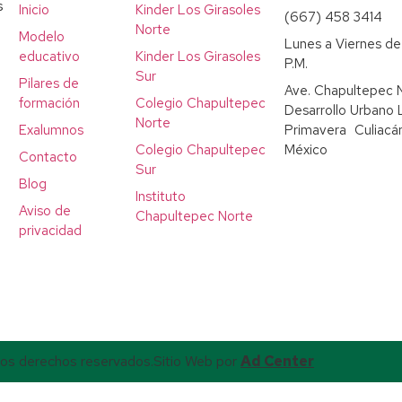
s
Inicio
Kinder Los Girasoles
(667) 458 3414
Norte
Modelo
Lunes a Viernes de 
educativo
Kinder Los Girasoles
P.M.
Sur
Pilares de
Ave. Chapultepec 
formación
Colegio Chapultepec
Desarrollo Urbano 
Norte
Exalumnos
Primavera Culiacán
Colegio Chapultepec
México
Contacto
Sur
Blog
Instituto
Aviso de
Chapultepec Norte
privacidad
os derechos reservados.
Sitio Web por
Ad Center