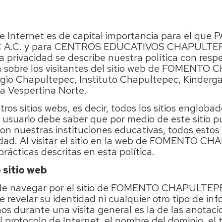
 de Internet es de capital importancia para el q
A.C. y para CENTROS EDUCATIVOS CHAPULTEP
a privacidad se describe nuestra política con resp
n sobre los visitantes del sitio web de FOMENT
legio Chapultepec, Instituto Chapultepec, Kinderga
ia Vespertina Norte.
tros sitios webs, es decir, todos los sitios engloba
 usuario debe saber que por medio de este sitio p
 con nuestras instituciones educativas, todos estos
cidad. Al visitar el sitio en la web de FOMENTO 
rácticas descritas en esta política.
 sitio web
ede navegar por el sitio de FOMENTO CHAPULTEPEC
 revelar su identidad ni cualquier otro tipo de in
s durante una visita general es la de las anotaci
el protocolo de Internet, el nombre del dominio, el 