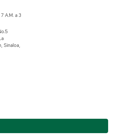
7 A.M. a 3
No.5
La
, Sinaloa,